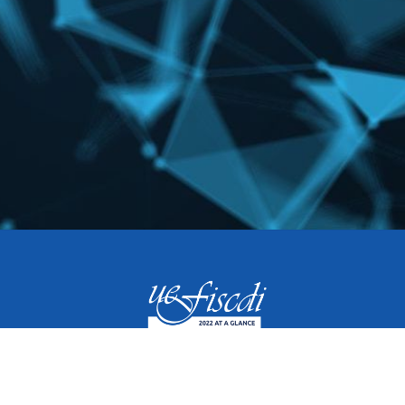
Termeni și condiții GDPR
UEFISCDI at a glance 2021
Built with ❤️ by UEFISCDI