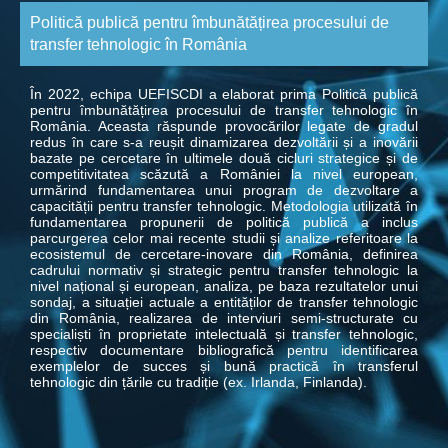
Politică publică pentru îmbunătățirea procesului de
transfer tehnologic în România
În 2022, echipa UEFISCDI a elaborat prima Politică publică
pentru îmbunătățirea procesului de transfer tehnologic în
România. Aceasta răspunde provocărilor legate de gradul
redus în care s-a reușit dinamizarea dezvoltării și a inovării
bazate pe cercetare în ultimele două cicluri strategice și de
competitivitatea scăzută a României la nivel european,
urmărind fundamentarea unui program de dezvoltare a
capacității pentru transfer tehnologic. Metodologia utilizată în
fundamentarea propunerii de politică publică a inclus
parcurgerea celor mai recente studii și analize referitoare la
ecosistemul de cercetare-inovare din România, definirea
cadrului normativ și strategic pentru transfer tehnologic la
nivel național și european, analiza, pe baza rezultatelor unui
sondaj, a situației actuale a entităților de transfer tehnologic
din România, realizarea de interviuri semi-structurate cu
specialiști în proprietate intelectuală și transfer tehnologic,
respectiv documentare bibliografică pentru identificarea
exemplelor de succes și bună practică în transferul
tehnologic din țările cu tradiție (ex. Irlanda, Finlanda).